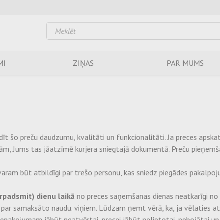
MI
ZIŅAS
PAR MUMS
t šo preču daudzumu, kvalitāti un funkcionalitāti. Ja preces apskate
ībām, Jums tas jāatzīmē kurjera sniegtajā dokumentā. Preču pieņem
ram būt atbildīgi par trešo personu, kas sniedz piegādes pakalpoju
trpadsmit) dienu laikā
no preces saņemšanas dienas neatkarīgi no 
par samaksāto naudu. viņiem. Lūdzam ņemt vērā, ka, ja vēlaties at
iepakojumam jābūt neatvērtai, precei jābūt nelietotai, nebojātai un 