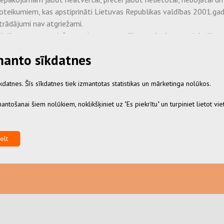
eikumiem, kas apstiprināti Lietuvas Republikas valdības 2001.gada 
strādājumi nav atgriežami.
ūtījuma, nav atgriežamas, izņemot gadījumus, kad preces ir bojātas
zmanto sīkdatnes
 preces pie mums. Jūsu pienākums ir segt ar preču atgriešanu saistītā
datnes. Šīs sīkdatnes tiek izmantotas statistikas un mārketinga nolūkos.
antošanai šiem nolūkiem, noklikšķiniet uz "Es piekrītu" un turpiniet lietot viet
mus un uzziniet
elt
iem!
Es piekrītu privātuma polit