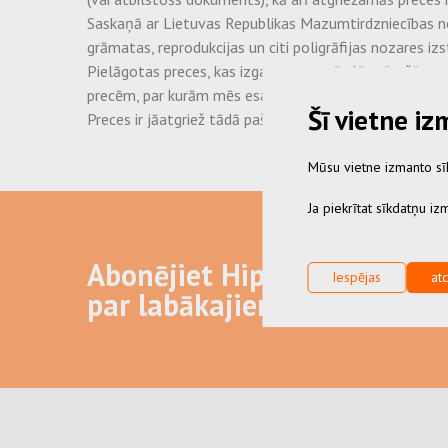
Saskaņā ar Lietuvas Republikas Mazumtirdzniecības not
grāmatas, reprodukcijas un citi poligrāfijas nozares iz
Pielāgotas preces, kas izgatavotas pēc Jūsu īpašā pas
precēm, par kurām mēs esam vienojušies ar Jums.
Šī vietne i
Preces ir jāatgriež tādā pašā veidā, kādā iegādājāties
Mūsu vietne izmanto sīk
Ja piekrītat sīkdatņu izm
Abonējiet Hippopack jaunu
Iespējas
atc
par labākajiem piedāvājum