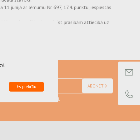
11.jūnijā ar lēmumu Nr. 697, 17.4. punktu, iespiestās
 Mūsu vainas dēļ vai neatbilst prasībām attiecībā uz
s izmaksas.
ni.
ABONĒT
Es piekrītu
ikai un sīkfailu izmantošanai.