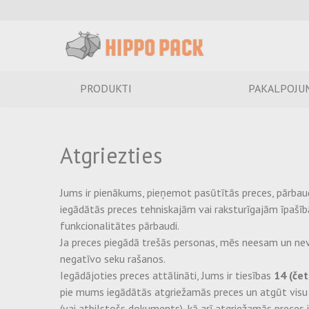
PRODUKTI
PAKALPOJU
Atgriezties
Jums ir pienākums, pieņemot pasūtītās preces, pārbaudī
iegādātās preces tehniskajām vai raksturīgajām īpaš
funkcionalitātes pārbaudi.
Ja preces piegādā trešās personas, mēs neesam un neva
negatīvo seku rašanos.
Iegādājoties preces attālināti, Jums ir tiesības
14 (če
pie mums iegādātās atgriežamās preces un atgūt visu 
(vai atbilstošs dokuments), kā arī atgriežamās preces 