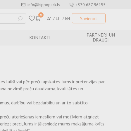
info@hippopack.lv
+370 687 96155
0
Savienot
LV
LT
EN
PARTNERI UN
KONTAKTI
DRAUGI
s laikā vai pēc preču apskates Jums ir pretenzijas par
šana nozīmē preču daudzuma, kvalitātes un
mus, darbību vai bezdarbību un ar to saistīto
preču atgriešanas iemesliem vai motīviem atgriezt
griezt preci, Jums ir jāiesniedz mums maksājuma kvīts
ideālā stāvoklī.