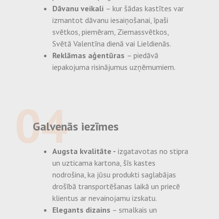
Dāvanu veikali
– kur šādas kastītes var
izmantot dāvanu iesaiņošanai, īpaši
svētkos, piemēram, Ziemassvētkos,
Svētā Valentīna dienā vai Lieldienās.
Reklāmas aģentūras
– piedāvā
iepakojuma risinājumus uzņēmumiem.
04
Galvenās iezīmes
Augsta kvalitāte -
izgatavotas no stipra
un uzticama kartona, šīs kastes
nodrošina, ka jūsu produkti saglabājas
drošībā transportēšanas laikā un priecē
klientus ar nevainojamu izskatu.
Elegants dizains
– smalkais un