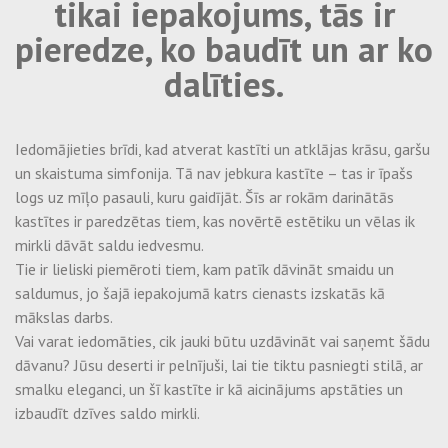
tikai iepakojums, tās ir
Ļaujiet saviem produktiem runāt paši par sevi ar šo stilīgo,
rūpīgi izstrādāto iepakojumu, kas neatstās jūs vienaldzīgu.
pieredze, ko baudīt un ar ko
dalīties.
Iedomājieties brīdi, kad atverat kastīti un atklājas krāsu, garšu
un skaistuma simfonija. Tā nav jebkura kastīte – tas ir īpašs
logs uz mīļo pasauli, kuru gaidījāt. Šīs ar rokām darinātās
kastītes ir paredzētas tiem, kas novērtē estētiku un vēlas ik
mirkli dāvāt saldu iedvesmu.
Tie ir lieliski piemēroti tiem, kam patīk dāvināt smaidu un
saldumus, jo šajā iepakojumā katrs cienasts izskatās kā
mākslas darbs.
Vai varat iedomāties, cik jauki būtu uzdāvināt vai saņemt šādu
dāvanu? Jūsu deserti ir pelnījuši, lai tie tiktu pasniegti stilā, ar
smalku eleganci, un šī kastīte ir kā aicinājums apstāties un
izbaudīt dzīves saldo mirkli.