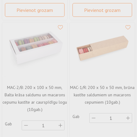
Līmējoša iepakošanas lente ar pielāgotu apdruku
Pievienot grozam
Pievienot grozam
Etiķešu, uzlīmju izgatavošana
MAC-2/B: 200 x 100 x 50 mm,
MAC-1/R: 200 x 50 x 50 mm, brūna
Balta krāsa saldumu un macarons
kastīte saldumiem un macarons
cepumu kastīte ar caurspīdīgu logu
cepumiem (10gab.)
(10gab.)
Gab
Gab