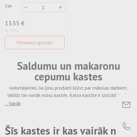
Gab
13.55 €
ar PVN
Pievienot grozam
Saldumu un makaronu
cepumu kastes
Iedomājieties, ka jūsu produkti kļūst par mākslas darbiem,
tiklīdz tie nonāk mūsu kastēs. Katra kastīte ir izstrādāta, lai
ne tikai aizsargātu makaronus, konfektes vai citus mazus
... Vairāk
gardumus, bet arī sniegtu tiem īpašu
"wow"
efektu, ko meklē
jūsu klienti. Tas ir vairāk nekā tikai iepakojums, tas ir jūsu
produkta
"apģērbs"
, kas piešķir eleganci un izceļ tā vērtību.
Šīs kastes ir kas vairāk nekā