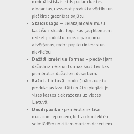
minimālistiskais stils padara kastes
elegantas, uzsverot produkta vērtību un
piešķirot greznības sajūtu.
Skaidrs logs
— lielākajai daļai mūsu
kastīšu ir skaidrs logs, kas ļauj klientiem
redzēt produktu pirms iepakojuma
atvēršanas, radot papildu interesi un
pievilcību.
Dažādi izmēri un formas
– piedāvājam
dažāda izmēra un formas kastītes, kas
piemērotas dažādiem desertiem.
Ražots Lietuvā
- nodrošinām augstu
produkcijas kvalitāti un ātru piegādi, jo
visas kastes tiek ražotas uz vietas
Lietuvā.
Daudzpusība
- piemērota ne tikai
macaron cepumiem, bet arī konfektēm,
šokolādēm un citiem maziem desertiem.