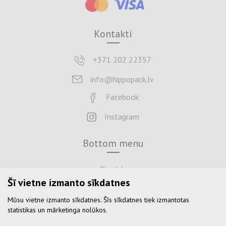
Kontakti
+371 202 22357
info@hippopack.lv
Facebook
Instagram
Bottom menu
Piegāde
Šī vietne izmanto sīkdatnes
Maksājums
Mūsu vietne izmanto sīkdatnes. Šīs sīkdatnes tiek izmantotas
Atgriezties
statistikas un mārketinga nolūkos.
Noteikumi un nosacījumi