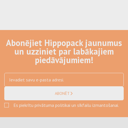
Abonējiet Hippopack jaunumus
un uzziniet par labākajiem
piedāvājumiem!
ABONĒT
Es piekrītu privātuma politikai un sīkfailu izmantošanai.