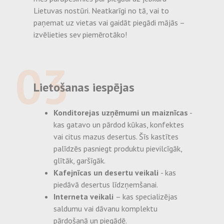
Lietuvas nostūri. Neatkarīgi no tā, vai to
paņemat uz vietas vai gaidāt piegādi mājās –
izvēlieties sev piemērotāko!
03
Lietošanas iespējas
Konditorejas uzņēmumi un maiznīcas
-
kas gatavo un pārdod kūkas, konfektes
vai citus mazus desertus. Šīs kastītes
palīdzēs pasniegt produktu pievilcīgāk,
glītāk, garšīgāk.
Kafejnīcas un desertu veikali
- kas
piedāvā desertus līdzņemšanai.
Interneta veikali
– kas specializējas
saldumu vai dāvanu komplektu
pārdošanā un piegādē.