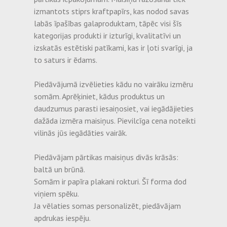
izmantots stiprs kraftpapīrs, kas nodod savas
labās īpašības galaproduktam, tāpēc visi šīs
kategorijas produkti ir izturīgi, kvalitatīvi un
izskatās estētiski patīkami, kas ir ļoti svarīgi, ja
to saturs ir ēdams.
Piedāvājumā izvēlieties kādu no vairāku izmēru
somām. Aprēķiniet, kādus produktus un
daudzumus parasti iesaiņosiet, vai iegādājieties
dažāda izmēra maisiņus. Pievilcīga cena noteikti
vilinās jūs iegādāties vairāk.
Piedāvājam pārtikas maisiņus divās krāsās:
baltā un brūnā.
Somām ir papīra plakani rokturi. Šī forma dod
viņiem spēku.
Ja vēlaties somas personalizēt, piedāvājam
apdrukas iespēju.