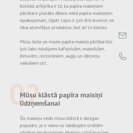
būtiskā atšķirība ir tā, ka papīra maisiņiem
pārtikai ir platāks dibens nekā papīra maisiņiem
iepakojumam, tāpēc tajos ir ļoti ērti ievietot ne
tikai atsevišķus produktus, bet arī to kastes.
Mūsu lielie un mazie papīra maisiņi pārtikai būs
ļoti labs risinājums kafejnīcām, maiznīcām,
ēstuvēm, restorāniem, augļu un dārzeņu
veikaliem utt.
02
Mūsu klāstā papīra maisiņi
līdzņemšanai
Šis maisiņu veids mūsu klāstā ir diezgan
populārs, jo ir viena no labākajām izvēlēm
pārtikas iepakojumam. Maisiņu ražošanai tiek