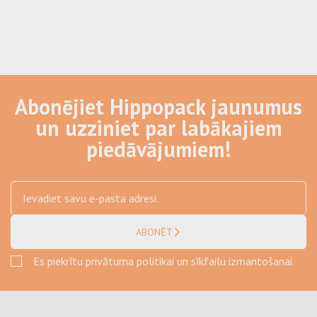
Abonējiet Hippopack jaunumus
un uzziniet par labākajiem
piedāvājumiem!
ABONĒT
Es piekrītu privātuma politikai un sīkfailu izmantošanai.