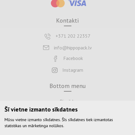
Kontakti
+371 202 22357
info@hippopack.lv
Facebook
Instagram
Bottom menu
Piegāde
Šī vietne izmanto sīkdatnes
Maksājums
Mūsu vietne izmanto sīkdatnes. Šīs sīkdatnes tiek izmantotas
Atgriezties
statistikas un mārketinga nolūkos.
Noteikumi un nosacījumi