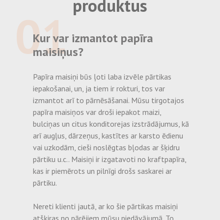
produktus
piemēroti saskarei ar pārtiku un izceļas par patiešām labu
01
cenu.
Kur var izmantot papīra
maisiņus?
Papīra maisiņi būs ļoti laba izvēle pārtikas
iepakošanai, un, ja tiem ir rokturi, tos var
izmantot arī to pārnēsāšanai. Mūsu tirgotajos
papīra maisiņos var droši iepakot maizi,
bulciņas un citus konditorejas izstrādājumus, kā
arī augļus, dārzeņus, kastītes ar karsto ēdienu
vai uzkodām, cieši noslēgtas bļodas ar šķidru
pārtiku u.c.. Maisiņi ir izgatavoti no kraftpapīra,
kas ir piemērots un pilnīgi drošs saskarei ar
pārtiku.
Nereti klienti jautā, ar ko šie pārtikas maisiņi
atšķiras no pārējiem mūsu piedāvājumā. To