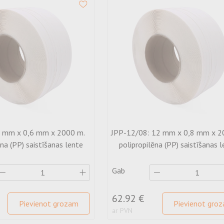
6 mm x 0,6 mm x 2000 m.
JPP-12/08: 12 mm x 0,8 mm x 2
ēna (PP) saistīšanas lente
polipropilēna (PP) saistīšanas 
Gab
62.92 €
Pievienot grozam
Pievienot gro
ar PVN