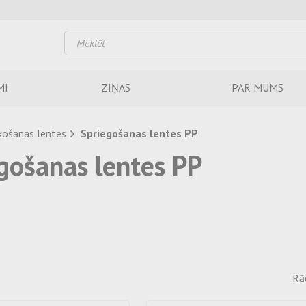
MI
ZIŅAS
PAR MUMS
košanas lentes
Spriegošanas lentes PP
gošanas lentes PP
Rād