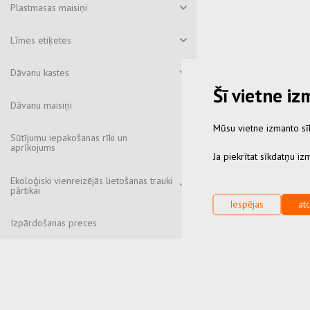
Plastmasas maisiņi
Līmes etiķetes
Dāvanu kastes
Šī vietne i
Dāvanu maisiņi
Mūsu vietne izmanto sīk
Sūtījumu iepakošanas rīki un
aprīkojums
Ja piekrītat sīkdatņu izm
Ekoloģiski vienreizējās lietošanas trauki
pārtikai
Iespējas
atc
Izpārdošanas preces