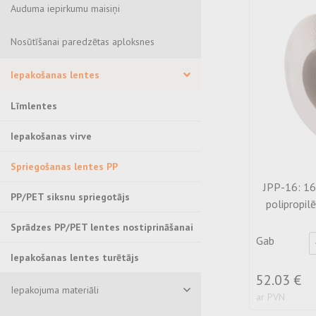
Auduma iepirkumu maisiņi
Nosūtīšanai paredzētas aploksnes
Iepakošanas lentes
Līmlentes
Iepakošanas virve
Spriegošanas lentes PP
JPP-16: 1
PP/PET siksnu spriegotājs
polipropil
Sprādzes PP/PET lentes nostiprināšanai
Gab
Iepakošanas lentes turētājs
52.03 €
Iepakojuma materiāli
ar PVN