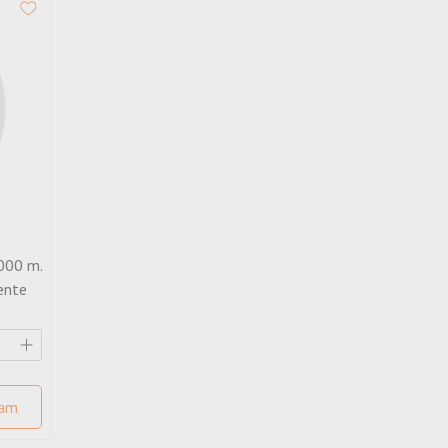
000 m.
lente
zam