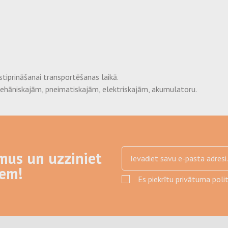
tiprināšanai transportēšanas laikā.
mehāniskajām, pneimatiskajām, elektriskajām, akumulatoru.
mus un uzziniet
iem!
Es piekrītu privātuma polit