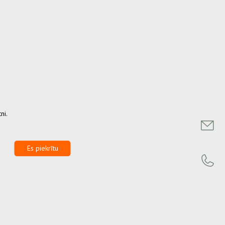
ni.
Es piekrītu