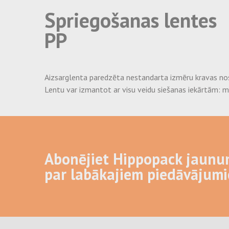
Spriegošanas lentes
PP
Aizsarglenta paredzēta nestandarta izmēru kravas nos
Lentu var izmantot ar visu veidu siešanas iekārtām: 
Abonējiet Hippopack jaunu
par labākajiem piedāvājum