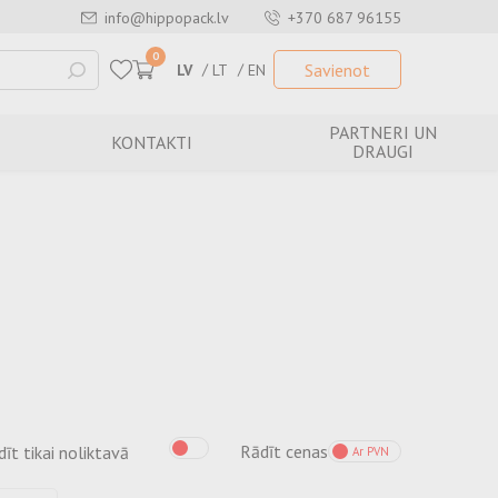
info@hippopack.lv
+370 687 96155
0
Savienot
LV
LT
EN
PARTNERI UN
KONTAKTI
DRAUGI
Rādīt cenas
īt tikai noliktavā
Ar PVN