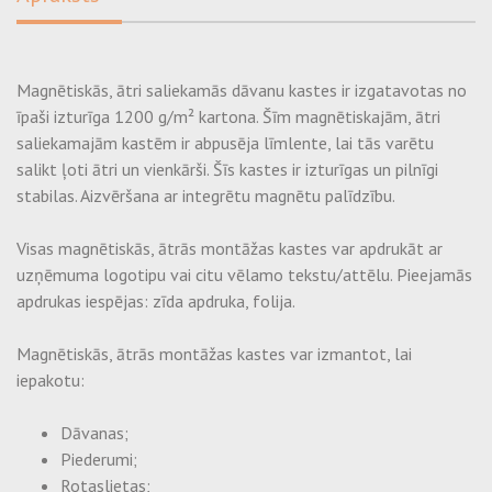
pasūtījuma
Individuālo maisu izgatavošana
Magnētiskās, ātri saliekamās dāvanu kastes ir izgatavotas no
Līmējoša iepakošanas lente ar pielāgotu apdruku
īpaši izturīga 1200 g/m² kartona. Šīm magnētiskajām, ātri
saliekamajām kastēm ir abpusēja līmlente, lai tās varētu
Etiķešu, uzlīmju izgatavošana
salikt ļoti ātri un vienkārši. Šīs kastes ir izturīgas un pilnīgi
stabilas. Aizvēršana ar integrētu magnētu palīdzību.
Visas magnētiskās, ātrās montāžas kastes var apdrukāt ar
uzņēmuma logotipu vai citu vēlamo tekstu/attēlu. Pieejamās
apdrukas iespējas: zīda apdruka, folija.
Magnētiskās, ātrās montāžas kastes var izmantot, lai
iepakotu:
Dāvanas;
Piederumi;
Rotaslietas;