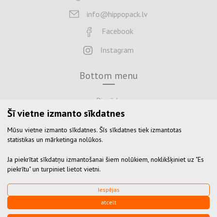
info@hippopack.lv
Facebook
Instagram
Bottom menu
Piegāde
Šī vietne izmanto sīkdatnes
Maksājums
Mūsu vietne izmanto sīkdatnes. Šīs sīkdatnes tiek izmantotas
Atgriezties
statistikas un mārketinga nolūkos.
Noteikumi un nosacījumi
Ja piekrītat sīkdatņu izmantošanai šiem nolūkiem, noklikšķiniet uz "Es
Privātuma politika
piekrītu" un turpiniet lietot vietni.
Iespējas
© 2026 Visas tiesības aizsargātas
atcelt
Datu aizsardzība