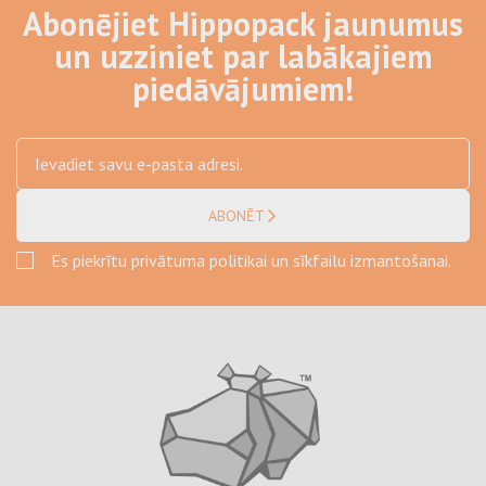
Abonējiet Hippopack jaunumus
un uzziniet par labākajiem
piedāvājumiem!
ABONĒT
Es piekrītu privātuma politikai un sīkfailu izmantošanai.