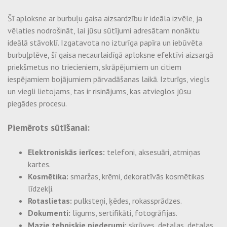
Ofseta druka
Bioloģiskās vienreizējās lietošanas trauki
Šī aploksne ar burbuļu gaisa aizsardzību ir ideāla izvēle, ja
desertiem
vēlaties nodrošināt, lai jūsu sūtījumi adresātam nonāktu
Digitālā druka uz dažādiem iepakojumiem
Ekoloģiski vienreizējās lietošanas trauki pārtikai -
ideālā stāvoklī. Izgatavota no izturīga papīra un iebūvēta
Flip
burbuļplēve, šī gaisa necaurlaidīgā aploksne efektīvi aizsargā
Karstā štancēšana
Bambusa iesmi
priekšmetus no triecieniem, skrāpējumiem un citiem
iespējamiem bojājumiem pārvadāšanas laikā. Izturīgs, viegls
CPLA galda piederumi
Individuāli, ekskluzīvi dizaina projekti pēc
un viegli lietojams, tas ir risinājums, kas atvieglos jūsu
pasūtījuma
piegādes procesu.
Individuālo maisu izgatavošana
Piemērots sūtīšanai:
Līmējoša iepakošanas lente ar pielāgotu apdruku
Elektroniskās ierīces:
telefoni, aksesuāri, atmiņas
kartes.
Etiķešu, uzlīmju izgatavošana
Kosmētika:
smaržas, krēmi, dekoratīvās kosmētikas
līdzekļi.
Rotaslietas:
pulksteņi, ķēdes, rokassprādzes.
Dokumenti:
līgums, sertifikāti, fotogrāfijas.
Mazie tehniskie piederumi:
skrūves, detaļas, detaļas.