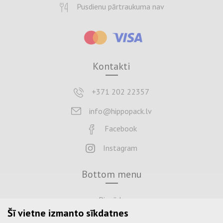
Pusdienu pārtraukuma nav
Kontakti
+371 202 22357
info@hippopack.lv
Facebook
Instagram
Bottom menu
Piegāde
Šī vietne izmanto sīkdatnes
Maksājums