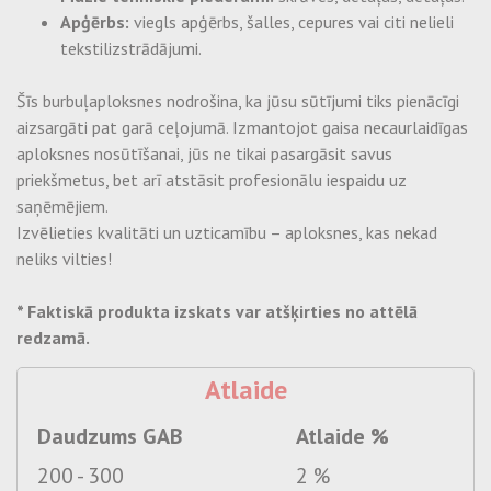
Apģērbs:
viegls apģērbs, šalles, cepures vai citi nelieli
tekstilizstrādājumi.
Šīs burbuļaploksnes nodrošina, ka jūsu sūtījumi tiks pienācīgi
aizsargāti pat garā ceļojumā. Izmantojot gaisa necaurlaidīgas
aploksnes nosūtīšanai, jūs ne tikai pasargāsit savus
priekšmetus, bet arī atstāsit profesionālu iespaidu uz
saņēmējiem.
Izvēlieties kvalitāti un uzticamību – aploksnes, kas nekad
neliks vilties!
* Faktiskā produkta izskats var atšķirties no attēlā
redzamā.
Atlaide
Daudzums GAB
Atlaide %
200 - 300
2 %