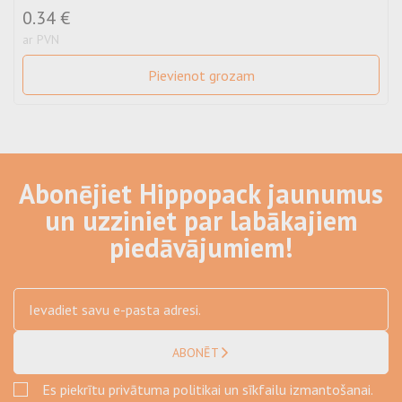
0.34 €
ar PVN
Pievienot grozam
Abonējiet Hippopack jaunumus
un uzziniet par labākajiem
piedāvājumiem!
ABONĒT
Es piekrītu privātuma politikai un sīkfailu izmantošanai.